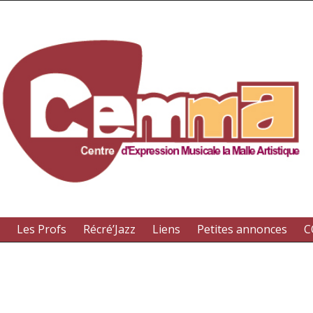
Musiques Actuelles
Les Profs
Récré’Jazz
Liens
Petites annonces
C